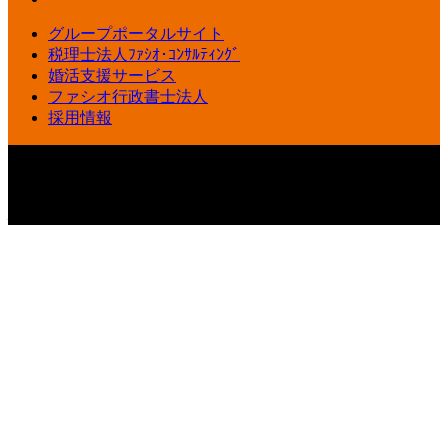
グループポータルサイト
税理士法人ﾌｧｼｵ･ｺﾝｻﾙﾃｨﾝｸﾞ
婚活支援サービス
ファシオ行政書士法人
採用情報
保険クリニック飯田橋店｜東京都千代田区飯田橋3-9-7 飯田
橋丸ビル3階 TEL:0120-819-929
Copyright © 保険クリニック飯田橋
店［運営会社：株式会社ファシオ・コンサルティング【公式】］｜飯田橋
駅前での生命保険の見直しや相談