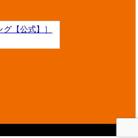
田橋店［運営会社：株式会社ファシオ・コンサルティング【公式】］｜飯田橋駅前で